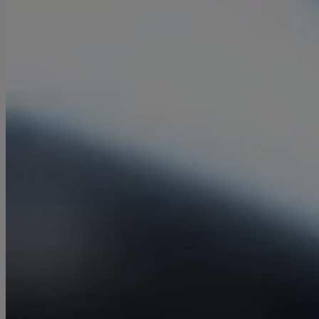
Drehen
Drehen wird unter spanende
Herstellungsverfahren eingereiht, das bei der
Verarbeitung von Metallen und Kunststoffen
eingesetzt wird. Diese Bearbeitung kann entweder
manuell an einer Drehbank oder automatisiert