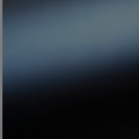
Messen
In der Metallverarbeitung kommen
unterschiedliche Messverfahren zum Einsatz, um
sicherzustellen, dass die verarbeiteten
Metallkomponenten den vorgegebenen
Standards entsprechen. Im Folgenden finden Sie
einige übliche Messverfahren, die in der
Metallverarbeitung verwendet werden:
Mehr Info