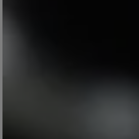
Formen, Nutungen oder Oberflächen zu schaffen.
Die Fräsbearbeitung kann sowohl manuell als auch
mittels CNC-gesteuerter Maschinen durchgeführt
werden.
Mehr Info