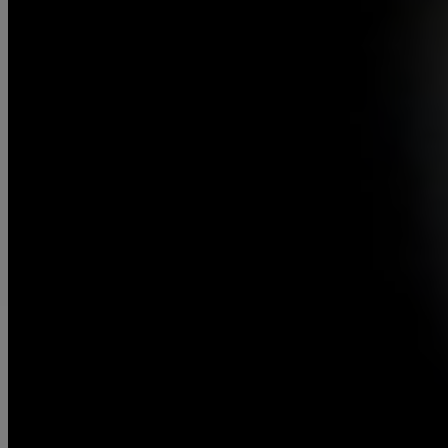
Schleifen
Metallverarbeitung beinhaltet diverse Verfahren,
darunter auch das Schleifen. Das Schleifen von
Metall stellt einen bedeutenden Schritt dar, um
Oberflächen zu ebnen, Unregelmäßigkeiten zu
beseitigen und die gewünschte Form zu erzielen.
Mehr Info