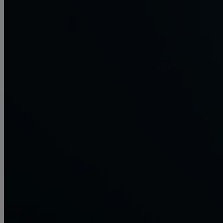
+43 7755 / 200-56
Datenschutz
Impressum
AGB
© MC-U GmbH I made with 2025 cups of coffee by
Pixel.GmbH