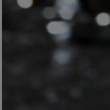
Fräsen
Das Fräsen dient der Herstellung
präziser Formen, Vertiefungen und
Oberflächenstrukturen durch rotierende
Schneidewerkzeugen. Je nach
Anforderung kann die Bearbeitung
manuell oder automatisiert mit CNC -
gesteuerten Maschinen erfolgen,
wodurch komplexe Geometrien effizient
umgesetzt werden können.
Maschinen