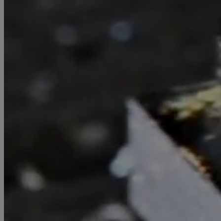
Hierfür stehen uns 16 CNC-Fräsen mit
Bearbeitungsgrößen von 800 x 800 x 400 mm bis
hin zu 6000 x 2500 x 2500 mm zur Verfügung,
sodass wir sowohl Serien- und Einzelteilfertigungen
als auch den Prototypenbau flexibel und präzise
abdecken können.
Einsatzgebiete
Unsere Einsatzgebiete erstrecken sich über den
Maschinen- und Sondermaschinenbau, die
Automatisierungstechnik sowie den Fahrzeugbau –
dabei verarbeiten wir unterschiedlichste
Materialien wie Edelstahl, Stahl, Aluminium und
Kunststoffe.