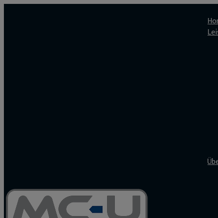
Ho
Le
Üb