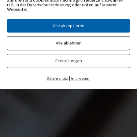
aufrufen und Cookies auch nachträglich jederzeit abwählen
Lorem Ipsum has been the 
(z.B. in der Datenschutzerklärung oder unten auf unserer
Webseite).
when an unknown printer 
Alle akzeptieren
n umfasst die
den, um die
Alle ablehnen
Highlights
eschaffenheit für
Einstellungen
Hier stehen Besonderheite
|
Datenschutz
Impressum
Einsatzgebiete
Der Inhalt geht hier hin …