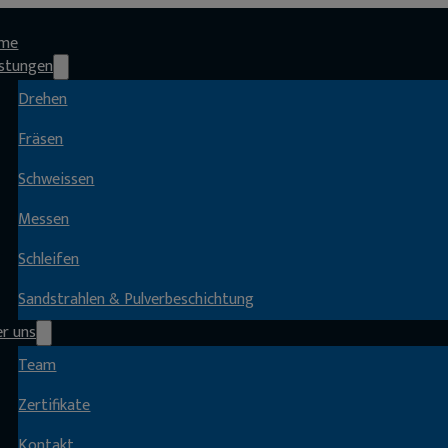
me
istungen
Drehen
Fräsen
Schweissen
Messen
Schleifen
Sandstrahlen & Pulverbeschichtung
er uns
Team
Zertifikate
Kontakt