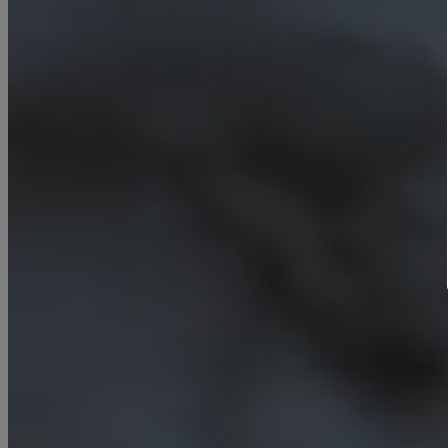
Endfertigung
Die Abschlussbearbeitung von Metallkomponente
letzten Bearbeitungsschritte, die ausgeführt wer
angestrebte Qualität, Präzision und Oberflächenb
die fertigen Produkte zu erzielen.