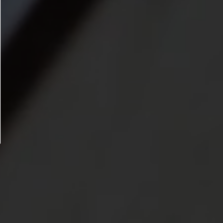
industry’s standard dummy text ever since the 1500s,
took
n die nicht jeder machen kann.