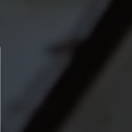
ößen
t, consectetur adipiscing elit, sed do eiusmod tempor
lore magna aliqua. Pellentesque dignissim enim sit amet
 nunc.
my text of the printing and typesetting industry.