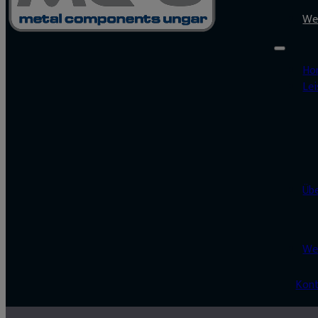
We
Ho
Le
Üb
We
Kon