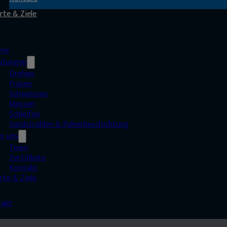
rte & Ziele
me
istungen
Drehen
Fräsen
Schweissen
Messen
Schleifen
Sandstrahlen & Pulverbeschichtung
er uns
Team
Zertifikate
Kontakt
rte & Ziele
takt