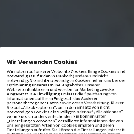
Umsetzbare Gr
Wir Verwenden Cookies
Lorem ipsum dolor sit ame
incididunt ut labore et do
Wir nutzen auf unserer Webseite Cookies. Einige Cookies sind
venenatis urna cursus eget
notwendig (z.B. für den Warenkorb) andere sind nicht
notwendig. Die nicht-notwendigen Cookies helfen uns bei der
Optimierung unseres Online-Angebotes, unserer
Webseitenfunktionen und werden für Marketingzwecke
eingesetzt. Die Einwilligung umfasst die Speicherung von
Informationen auf Ihrem Endgerät, das Auslesen
personenbezogener Daten sowie deren Verarbeitung. Klicken
Sie auf „Alle akzeptieren“, um in den Einsatz von nicht
Maschinen
notwendigen Cookies einzuwilligen oder auf „Alle ablehnen“,
wenn Sie sich anders entscheiden. Sie können unter
„Einstellungen verwalten“ detaillierte Informationen der von
uns eingesetzten Arten von Cookies erhalten und deren
Einstellungen aufrufen. Sie können die Einstellungen jederzeit
Lorem Ipsum is simply dum